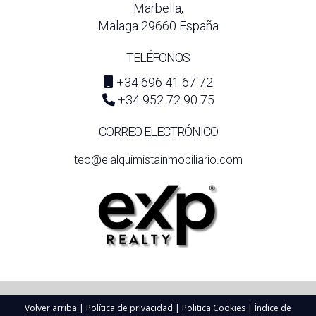
Marbella,
Malaga 29660 España
TELÉFONOS
+34 696 41 67 72
+34 952 72 90 75
CORREO ELECTRÓNICO
teo@elalquimistainmobiliario.com
Volver arriba
|
Política de privacidad
|
Politica Cookies
|
Índice de