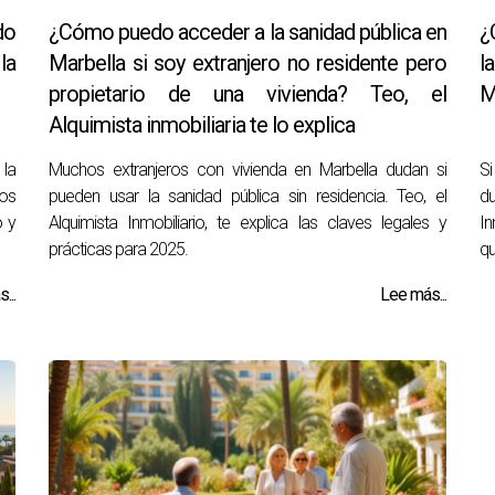
do
¿Cómo puedo acceder a la sanidad pública en
¿
la
Marbella si soy extranjero no residente pero
l
propietario de una vivienda? Teo, el
M
Alquimista inmobiliaria te lo explica
 la
Muchos extranjeros con vivienda en Marbella dudan si
Si
nos
pueden usar la sanidad pública sin residencia. Teo, el
du
o y
Alquimista Inmobiliario, te explica las claves legales y
In
prácticas para 2025.
qu
...
Lee más...