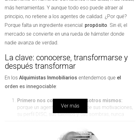
más herramientas. Y aunque todo eso puede atraer al
principio, no retiene a los agentes de calidad. ¿Por qué?
Porque falta un ingrediente esencial:
propósito
. Sin él, el
mercado se convierte en una rueda de hámster donde
nadie avanza de verdad.
La clave: conocerse, transformarse y
después transformar
En los
Alquimistas Inmobiliarios
entendemos que
el
orden es innegociable
:
Primero nos conocemos a nosotros mismos:
Ver más
porque un agente que no entiende sus motivaciones,
su perfil DISC, sus talentos y sus sombras, nunca
podrá liderar ni inspirar a otros.
Después nos transformamos desde dentro:
a nivel
mental, emocional y profesional. Desarrollamos