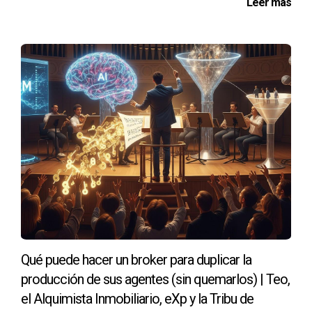
Leer más
resultados, inspira naturalmente a otros a unirse. No hay
presión, solo atracción auténtica.
Etiquetas:
#ReclutamientoInmobiliario
#TransformaciónPersonal #eXpRealty
#AlquimistasInmobiliarios #LiderazgoInmobiliario
#TeoElAlquimistaInmobiliario #comprar casa
Qué puede hacer un broker para duplicar la
producción de sus agentes (sin quemarlos) | Teo,
el Alquimista Inmobiliario, eXp y la Tribu de