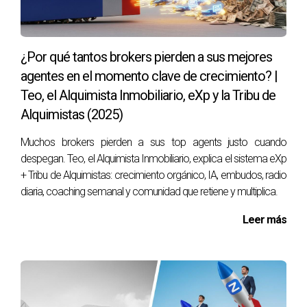
interior. Si intentas saltarte ese paso, el mercado te lo
cobra caro”.
Conclusión
¿Por qué tantos brokers pierden a sus mejores
agentes en el momento clave de crecimiento? |
Reclutar agentes de calidad en un mercado saturado no se
Teo, el Alquimista Inmobiliario, eXp y la Tribu de
consigue con discursos de cifras ni con insistencia. Se
Alquimistas (2025)
consigue con un modelo que parte de dentro hacia fuera:
primero conocerse, después transformarse, y
Muchos brokers pierden a sus top agents justo cuando
finalmente transformar el mundo exterior
. Este principio,
despegan. Teo, el Alquimista Inmobiliario, explica el sistema eXp
que aplican tanto
eXp Realty
como los
Alquimistas
+ Tribu de Alquimistas: crecimiento orgánico, IA, embudos, radio
diaria, coaching semanal y comunidad que retiene y multiplica.
Inmobiliarios
, demuestra que el crecimiento real es
siempre orgánico, colaborativo y sostenible.
Leer más
El futuro del sector inmobiliario no será de quienes más
prometen, sino de quienes logren inspirar y transformar a
las personas. Y ahí, el liderazgo de
Teo, el Alquimista
Inmobiliario
, marca un antes y un después.