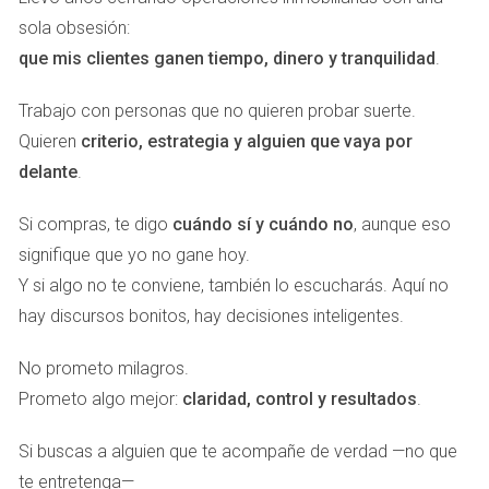
sola obsesión:
Este enfoque conecta de manera perfecta con el modelo
que mis clientes ganen tiempo, dinero y tranquilidad
.
de
eXp Realty
, que ha revolucionado la industria con un
sistema global de crecimiento orgánico:
los agentes
Trabajo con personas que no quieren probar suerte.
atraen a otros agentes
, y todos se benefician de forma
Quieren
criterio, estrategia y alguien que vaya por
compartida. No es un fichaje forzado, es un flujo natural de
delante
.
atracción y recomendación.
Si compras, te digo
cuándo sí y cuándo no
, aunque eso
La clave está en que
los agentes no se sienten
signifique que yo no gane hoy.
empleados, sino socios
. Pueden crecer
Y si algo no te conviene, también lo escucharás. Aquí no
internacionalmente, generar ingresos adicionales por
hay discursos bonitos, hay decisiones inteligentes.
ayudar a otros y formar equipos que trascienden fronteras.
Este modelo convierte a cada agente en embajador de la
No prometo milagros.
marca, porque la expansión es tan sólida que ocurre sin
Prometo algo mejor:
claridad, control y resultados
.
presión: simplemente funciona.
Si buscas a alguien que te acompañe de verdad —no que
Los Alquimistas Inmobiliarios:
te entretenga—