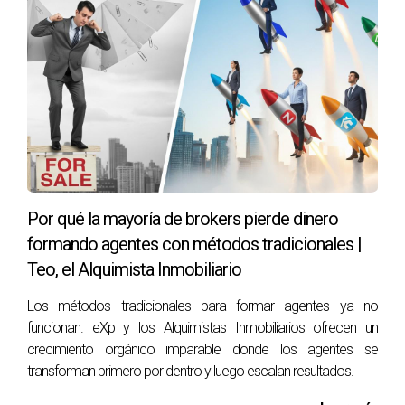
Preguntas frecuentes
¿Qué diferencia a los Alquimistas Inmobiliarios
de una agencia tradicional?
Que aquí no solo se entrena en ventas, sino en liderazgo
personal, autoconocimiento y transformación interior, lo
cual multiplica los resultados exteriores.
Por qué la mayoría de brokers pierde dinero
¿Cómo se integra eXp Realty con este modelo?
formando agentes con métodos tradicionales |
eXp aporta la plataforma global, escalable y tecnológica;
Teo, el Alquimista Inmobiliario
los Alquimistas aportan la filosofía y el acompañamiento
humano. Juntos, forman una sinergia única.
Los métodos tradicionales para formar agentes ya no
funcionan. eXp y los Alquimistas Inmobiliarios ofrecen un
¿Por qué el reclutamiento orgánico es más
crecimiento orgánico imparable donde los agentes se
efectivo?
transforman primero por dentro y luego escalan resultados.
Porque cuando un agente se transforma y obtiene