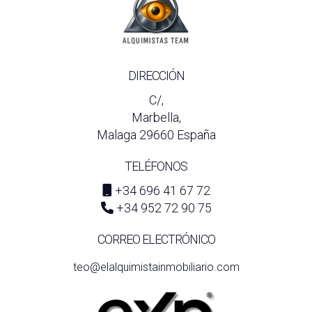
DIRECCIÓN
C/,
Marbella,
Malaga 29660 España
TELÉFONOS
+34 696 41 67 72
+34 952 72 90 75
CORREO ELECTRÓNICO
teo@elalquimistainmobiliario.com