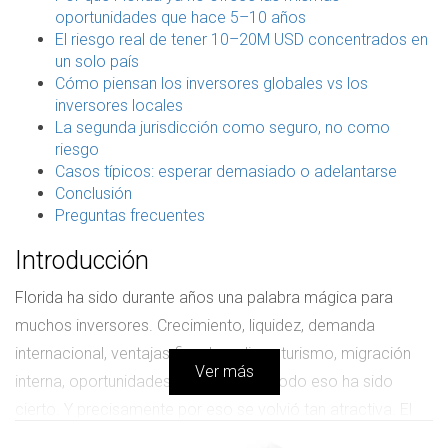
oportunidades que hace 5–10 años
El riesgo real de tener 10–20M USD concentrados en
un solo país
Cómo piensan los inversores globales vs los
inversores locales
La segunda jurisdicción como seguro, no como
riesgo
Casos típicos: esperar demasiado o adelantarse
Conclusión
Preguntas frecuentes
Introducción
Florida ha sido durante años una palabra mágica para
muchos inversores. Crecimiento, liquidez, demanda
internacional, ventajas fiscales, clima, turismo, migración
Ver más
interna, oportunidades inmobiliarias. Todo eso ha sido
cierto. Y precisamente por eso se volvió tan atractiva. El
problema es que cuando un mercado se convierte en el