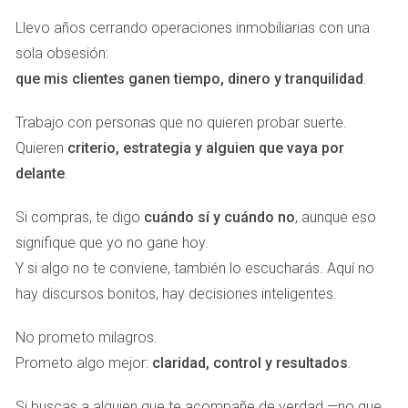
patrimonio. Una visión que Teo, el Alquimista Inmobiliario,
lleva tiempo defendiendo con claridad: el patrimonio serio
Llevo años cerrando operaciones inmobiliarias con una
no se protege solo con buenos activos; se protege con
sola obsesión:
estructura, criterio y geografía. No basta con tener
que mis clientes ganen tiempo, dinero y tranquilidad
.
propiedades. Hay que decidir dónde, por qué y bajo qué
Trabajo con personas que no quieren probar suerte.
lógica patrimonial las mantienes.
Quieren
criterio, estrategia y alguien que vaya por
Por qué Florida ya no ofrece las
delante
.
mismas oportunidades que hace 5–
10 años
Si compras, te digo
cuándo sí y cuándo no
, aunque eso
signifique que yo no gane hoy.
Hace una década, invertir en Florida podía darte una
Y si algo no te conviene, también lo escucharás. Aquí no
combinación extraordinaria de entrada razonable, alta
hay discursos bonitos, hay decisiones inteligentes.
demanda y recorrido alcista. Había margen. Había
ineficiencias. Había zonas con potencial evidente y precios
No prometo milagros.
todavía asumibles para el inversor que llegaba pronto. Hoy
Prometo algo mejor:
claridad, control y resultados
.
el paisaje es distinto. El mercado ha madurado. La
Si buscas a alguien que te acompañe de verdad —no que