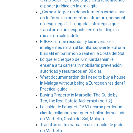
tecnología? | El modelo que está redefiniendo
el poder jurídico en la era digital
¿Cómo integrar un departamento inmobiliario
en tu firma sin aumentar estructura, personal
ni riesgo legal? | La jugada estratégica que
transforma un despacho en un holding sin
mover un solo ladrillo
El IBEX rompe récords… y los inversores
inteligentes miran al ladrillo: convierte euforia
bursátil en patrimonio real en la Costa del Sol
Lo que el chequeo de Kim Kardashian le
enseña a tu carrera inmobiliaria: prevención,
autoridad y resultados en 30 días
What documentation do I need to buy a house
in Malaga without being a European resident?
Practical guide
Buying Property in Marbella: The Guide by
Teo, the Real Estate Alchemist (part 2)
La caída de Fouquet (1661): cómo perder un
cliente millonario por querer brillar demasiado
en Marbella, Costa del Sol, Málaga
Transforma tu marca en un símbolo de poder
en Marbella