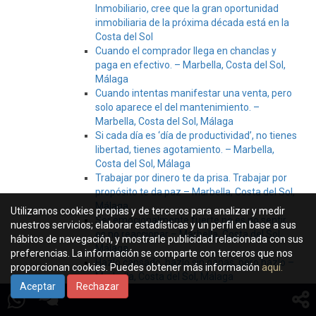
Inmobiliario, cree que la gran oportunidad
inmobiliaria de la próxima década está en la
Costa del Sol
Cuando el comprador llega en chanclas y
paga en efectivo. – Marbella, Costa del Sol,
Málaga
Cuando intentas manifestar una venta, pero
solo aparece el del mantenimiento. –
Marbella, Costa del Sol, Málaga
Si cada día es ‘día de productividad’, no tienes
libertad, tienes agotamiento. – Marbella,
Costa del Sol, Málaga
Trabajar por dinero te da prisa. Trabajar por
propósito te da paz – Marbella, Costa del Sol,
Málaga
Utilizamos cookies propias y de terceros para analizar y medir
Ser emocionalmente fuerte no es no sentir,
nuestros servicios; elaborar estadísticas y un perfil en base a sus
es no reaccionar – Marbella, Costa del Sol,
hábitos de navegación, y mostrarle publicidad relacionada con sus
Málaga
preferencias. La información se comparte con terceros que nos
Hazlo cansado, hazlo sin ganas, pero hazlo –
proporcionan cookies. Puedes obtener más información
aquí.
Marbella, Costa del Sol, Málaga
Aceptar
Rechazar
Universidades cercanas a Marbella: donde el
lujo se combina con excelencia académica en