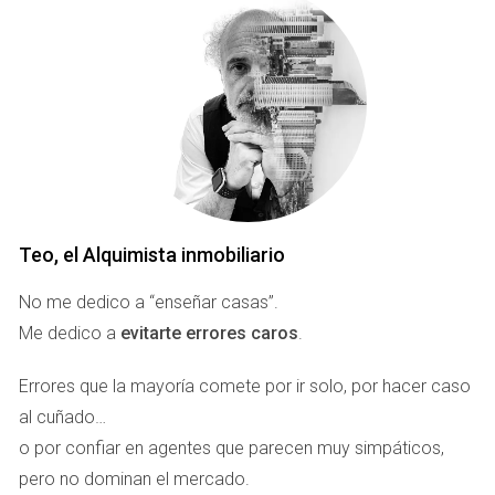
En términos jurídicos, es la diferencia entre crear una
sociedad limitada… o diseñar una
estructura internacional
con ingresos residuales y control de riesgo
.
Y ahí es donde
Teo, el Alquimista inmobiliario
, entra en
escena. Porque no te va a vender un sistema: te va a
enseñar cómo integrarlo a tu despacho para que trabaje
por ti.
Teo, el Alquimista inmobiliario
No me dedico a “enseñar casas”.
🜁 Napoleón no ganaba guerras:
Me dedico a
evitarte errores caros
.
ganaba sistemas
El emperador francés no vencía por sus soldados. Vencía
Errores que la mayoría comete por ir solo, por hacer caso
por su estructura de mando, su logística y su capacidad
al cuñado…
para operar en múltiples frentes al mismo tiempo.
o por confiar en agentes que parecen muy simpáticos,
pero no dominan el mercado.