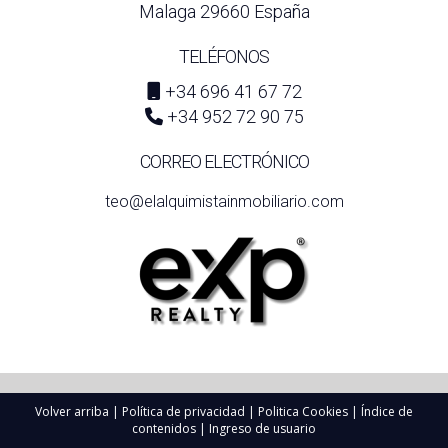
Malaga 29660 España
TELÉFONOS
+34 696 41 67 72
+34 952 72 90 75
CORREO ELECTRÓNICO
teo@elalquimistainmobiliario.com
Volver arriba
|
Política de privacidad
|
Politica Cookies
|
Índice de
contenidos
|
Ingreso de usuario