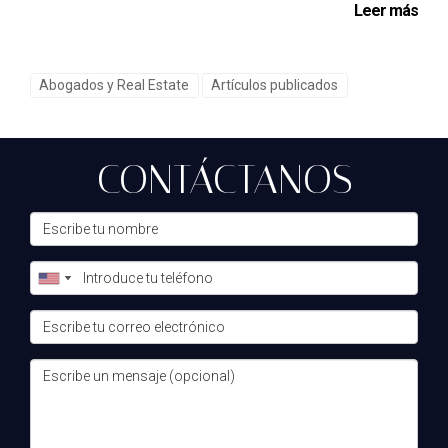
Leer más
#TeoElAlquimistaInmobiliario #AbogadosInmobiliarios
#eXpRealty #Marbella #CostaDelSol #Málaga
#DespachosDigitales #Napoleón #RealEstateLegal
Abogados y Real Estate
Artículos publicados
#HoldingInmobiliario #ExpansiónJurídica
CONTÁCTANOS