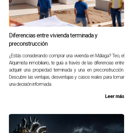
“Teo, no quiero complicar mi despacho con
temas inmobiliarios.”
Y yo le contesté:
Diferencias entre vivienda terminada y
preconstrucción
¿Estás considerando comprar una vivienda en Málaga? Teo, el
“Perfecto. Entonces deja que otros se
Alquimista inmobiliario, te guía a través de las diferencias entre
compliquen mientras ellos facturan por ti.”
adquirir una propiedad terminada y una en preconstrucción.
Descubre las ventajas, desventajas y casos reales para tomar
Rió. Pero un mes después me escribió desde Marbella.
una decisión informada.
Había integrado eXp Realty a su estructura. Y de repente,
Leer más
las operaciones que antes supervisaba… ahora le pagaban
comisiones internacionales.
Moraleja: la ironía más fina es cuando un abogado
descubre que el contrato más rentable de su carrera… es el