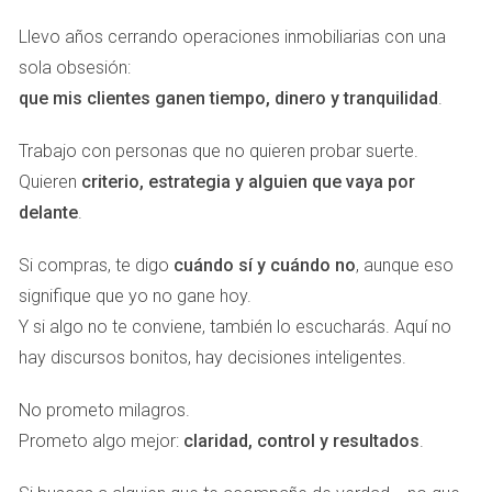
Eso mismo hace eXp Realty en el ámbito inmobiliario: crea
una red donde tu despacho puede operar simultáneamente
Llevo años cerrando operaciones inmobiliarias con una
en
España, Miami, México o Dubái
sin abrir oficinas, sin
sola obsesión:
personal adicional y sin perder tu independencia jurídica.
que mis clientes ganen tiempo, dinero y tranquilidad
.
El resultado: Tú sigues siendo el abogado. Tu firma
Trabajo con personas que no quieren probar suerte.
mantiene su prestigio. Pero ahora tus operaciones se
Quieren
criterio, estrategia y alguien que vaya por
convierten en un activo global.
delante
.
Y, como diría Napoleón, “el campo de batalla se gana antes
Si compras, te digo
cuándo sí y cuándo no
, aunque eso
de pisarlo”. En este caso, el campo se llama estructura
signifique que yo no gane hoy.
digital. Y quien la domina, domina el juego.
Y si algo no te conviene, también lo escucharás. Aquí no
hay discursos bonitos, hay decisiones inteligentes.
🜃 La ironía del poder legal
No prometo milagros.
Muchos abogados dicen:
“Voy a probar con algo pequeño
Prometo algo mejor:
claridad, control y resultados
.
primero.”
Y eso es tan arriesgado como querer probar la