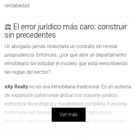
rentabilidad.
⚖️ El error jurídico más caro: construir
sin precedentes
Un abogado jamás redactaría un contrato sin revisar
jurisprudencia. Entonces, ¿por qué abrir un departamento
inmobiliario sin estudiar el modelo que está reescribiendo
las reglas del sector?
eXp Realty
no es una inmobiliaria tradicional. Es un sistema
de expansión patrimonial global con soporte jurídico,
estructura tecnológica y trazabilidad completa. Funciona
como una red descentralizada donde cada socio —
Ver más
abogado, agente o inversor— opera bajo su marca, pero
dentro de un marco legal y económico común.