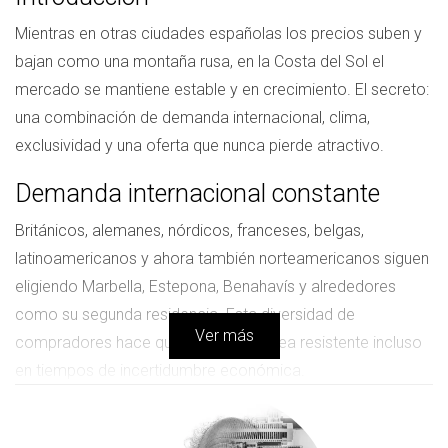
Mientras en otras ciudades españolas los precios suben y
bajan como una montaña rusa, en la Costa del Sol el
mercado se mantiene estable y en crecimiento. El secreto:
una combinación de demanda internacional, clima,
exclusividad y una oferta que nunca pierde atractivo.
Demanda internacional constante
Británicos, alemanes, nórdicos, franceses, belgas,
latinoamericanos y ahora también norteamericanos siguen
eligiendo Marbella, Estepona, Benahavís y alrededores
como su segunda residencia. Esta diversidad de
Ver más
compradores hace que el mercado sea resistente incluso
en tiempos de incertidumbre económica.
Ingresos por alquiler turístico y de lujo