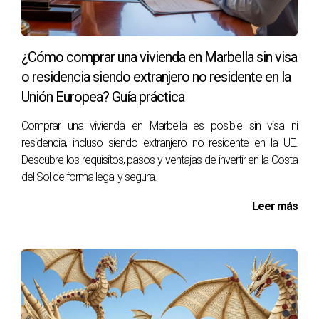
Marbella, Estepona, Benahavís y Mijas concentran la mayor
demanda de lujo e internacional.
¿Cómo comprar una vivienda en Marbella sin visa
¿Es un buen momento para comprar en 2025?
o residencia siendo extranjero no residente en la
Sí, porque la demanda internacional se mantiene fuerte y la
Unión Europea? Guía práctica
oferta es limitada.
Comprar una vivienda en Marbella es posible sin visa ni
¿Cuál es la rentabilidad media del alquiler en la
residencia, incluso siendo extranjero no residente en la UE.
Costa del Sol?
Descubre los requisitos, pasos y ventajas de invertir en la Costa
Entre un 6% y un 8% anual, según el tipo de propiedad y su
del Sol de forma legal y segura.
ubicación.
Leer más
¿Qué recomienda Teo, el Alquimista
Inmobiliario?
Invertir ahora en propiedades bien ubicadas y de alta
demanda. Es la estrategia más segura y rentable.