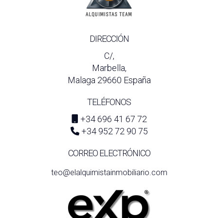
DIRECCIÓN
C/,
Marbella,
Malaga 29660 España
TELÉFONOS
+34 696 41 67 72
+34 952 72 90 75
CORREO ELECTRÓNICO
teo@elalquimistainmobiliario.com