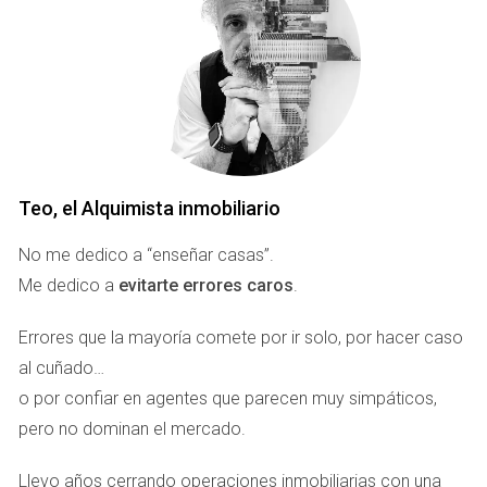
La Costa del Sol lidera en España los ingresos por
alquiler
vacacional de alto nivel
. Villas con piscina, apartamentos
en primera línea de playa y propiedades exclusivas generan
rentabilidades superiores al 6-8% anual, muy por encima de
la media nacional.
Revalorización sostenida de la
vivienda
Teo, el Alquimista inmobiliario
La escasez de suelo urbanizable en la Costa del Sol
No me dedico a “enseñar casas”.
garantiza que los precios sigan subiendo a medio y largo
Me dedico a
evitarte errores caros
.
plazo. Comprar en 2025 aquí es asegurar no solo ingresos
Errores que la mayoría comete por ir solo, por hacer caso
inmediatos por alquiler, sino también una
plusvalía futura
.
al cuñado…
Infraestructuras y estilo de vida
o por confiar en agentes que parecen muy simpáticos,
pero no dominan el mercado.
La región combina
hospitales privados y públicos de
primer nivel
,
colegios internacionales
, el aeropuerto de
Llevo años cerrando operaciones inmobiliarias con una