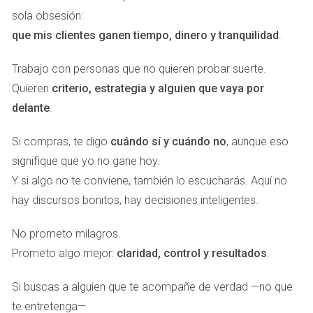
Málaga con vuelos intercontinentales, puertos deportivos
sola obsesión:
de lujo como Puerto Banús y una oferta gastronómica y
que mis clientes ganen tiempo, dinero y tranquilidad
.
cultural única. Todo esto refuerza la percepción de valor
entre los compradores internacionales.
Trabajo con personas que no quieren probar suerte.
Quieren
criterio, estrategia y alguien que vaya por
Comparativa con otras zonas de
delante
.
España
Si compras, te digo
Rentabilidad
cuándo sí y cuándo no
, aunque eso
Zona
Atractivo internacional
media
signifique que yo no gane hoy.
Limitado a expatriados y
Madrid
Y si algo no te conviene, también lo escucharás. Aquí no
4-5%
negocios
hay discursos bonitos, hay decisiones inteligentes.
Alta demanda, pero más
Barcelona
4-6%
regulaciones
No prometo milagros.
En crecimiento, menor
Valencia
5%
exclusividad
Prometo algo mejor:
claridad, control y resultados
.
Costa del
6-8%
Altísimo, comprador global
Sol
Si buscas a alguien que te acompañe de verdad —no que
te entretenga—