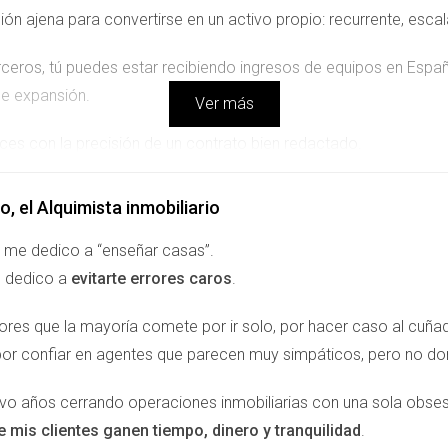
ión ajena para convertirse en un activo propio: recurrente, escal
erceros, tú puedes estar recibiendo ingresos de equipos en Esp
de expansión.
Ver más
ces con la precisión de un contrato bien redactado.
o, el Alquimista inmobiliario
l despacho que manda sin trono
bernar Francia. Solo tenía que mover un papel en su escritorio.
 me dedico a “enseñar casas”.
 dedico a
evitarte errores caros
.
 la red de eXp Realty: mueve documentos digitales, lidera equi
su bufete.
Control sin exposición. Poder sin peso. Expansión sin d
rores que la mayoría comete por ir solo, por hacer caso al cuñ
por confiar en agentes que parecen muy simpáticos, pero no d
os. Donde antes había sellos de cera, hoy hay CRM, contratos cl
les y comunidades profesionales
.
evo años cerrando operaciones inmobiliarias con una sola obses
e mis clientes ganen tiempo, dinero y tranquilidad
.