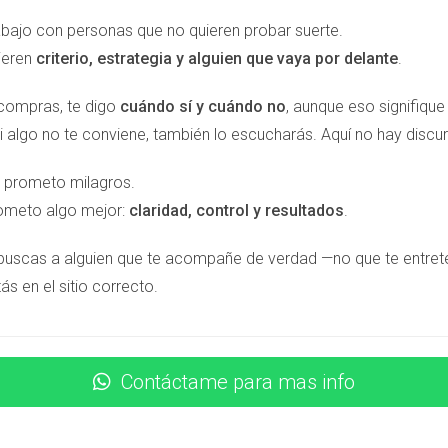
la la estructura… controla el futuro.
abajo con personas que no quieren probar suerte.
ieren
criterio, estrategia y alguien que vaya por delante
.
porque la ironía también factura)
 compras, te digo
cuándo sí y cuándo no
, aunque eso signifiqu
i algo no te conviene, también lo escucharás. Aquí no hay discur
biliarios.”
 prometo milagros.
ometo algo mejor:
claridad, control y resultados
.
 buscas a alguien que te acompañe de verdad —no que te entre
ate con la estructura que les paga.”
ás en el sitio correcto.
acho en Málaga: ya había abierto su departamento eXp, con age
Contáctame para mas info
e siendo empleado del comercio de otro.