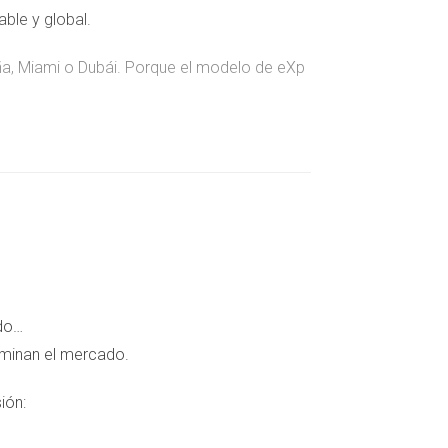
able y global.
aña, Miami o Dubái. Porque el modelo de eXp
pos internacionales, y construye una
esgaste.
ado…
ominan el mercado.
oud y revenue share. Y donde antes había
ión: