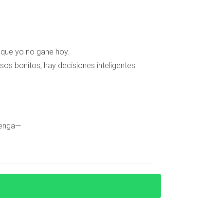
e que yo no gane hoy.
sos bonitos, hay decisiones inteligentes.
tenga—
ntes en tres países, y por primera vez, sus