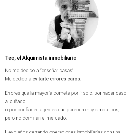
Certificado negativo de denominación social:
acredita que el nombre de tu empresa no está
registrado.
Tipos de sociedades disponibles
Las formas jurídicas más comunes para extranjeros son:
Sociedad Limitada (SL):
capital mínimo 3.000 €, ágil
Teo, el Alquimista inmobiliario
y flexible.
Sociedad Anónima (SA):
capital mínimo 60.000 €,
No me dedico a “enseñar casas”.
pensada para grandes operaciones.
Me dedico a
evitarte errores caros
.
Sociedad de Responsabilidad Limitada
Unipersonal:
cuando el socio fundador es único.
Errores que la mayoría comete por ir solo, por hacer caso
Trámites y registros obligatorios
al cuñado…
o por confiar en agentes que parecen muy simpáticos,
El proceso administrativo sigue una hoja de ruta clara:
pero no dominan el mercado.
Solicitar el NIE en comisaría o consulado español.
Abrir cuenta bancaria en España y depositar capital
Llevo años cerrando operaciones inmobiliarias con una