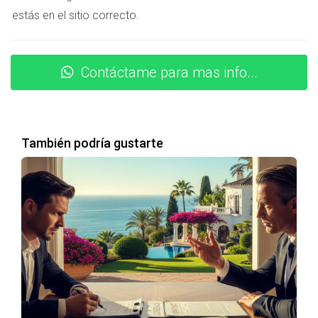
Empresario ruso (2019):
constituyó una SL en
estás en el sitio correcto.
Marbella en 5 semanas. Clave: NIE y asesoría legal
desde el inicio.
Inversor estadounidense (2022):
optó por una SA
para captar inversión extranjera. El proceso tardó 3
Contáctame para mas info...
meses por trámites adicionales.
Familia árabe (2024):
crearon una SLU para
gestionar sus propiedades en la Costa del Sol. En 6
semanas estaban operando.
También podría gustarte
Conclusiones
Abrir una empresa en España siendo extranjero no
residente en la UE es posible y cada vez más común.
Marbella, por su atractivo internacional, es un lugar
estratégico. El proceso requiere
NIE, capital social,
escritura notarial e inscripción registral
. Si quieres
hacerlo sin tropiezos, apóyate en profesionales locales. Y
recuerda:
Teo, el Alquimista Inmobiliario
no solo domina