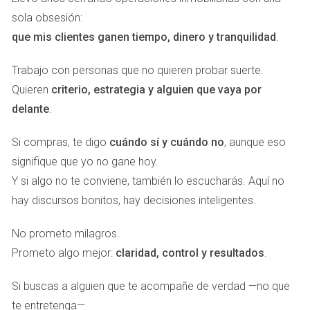
social.
sola obsesión:
Firmar la escritura pública de constitución ante
que mis clientes ganen tiempo, dinero y tranquilidad
.
notario.
Inscribir la empresa en el Registro Mercantil de
Trabajo con personas que no quieren probar suerte.
Málaga.
Darse de alta en la Agencia Tributaria y Seguridad
Quieren
criterio, estrategia y alguien que vaya por
Social si habrá empleados.
delante
.
Aspectos financieros y bancarios
Si compras, te digo
cuándo sí y cuándo no
, aunque eso
Los bancos españoles exigen
transparencia absoluta
. Te
signifique que yo no gane hoy.
pedirán información sobre el origen de los fondos, tu
Y si algo no te conviene, también lo escucharás. Aquí no
actividad y, en muchos casos, referencias bancarias
hay discursos bonitos, hay decisiones inteligentes.
internacionales. Además, las empresas extranjeras no
No prometo milagros.
residentes suelen tener una fiscalidad específica (Impuesto
Prometo algo mejor:
claridad, control y resultados
.
de Sociedades 25%).
Si buscas a alguien que te acompañe de verdad —no que
Casos prácticos
te entretenga—