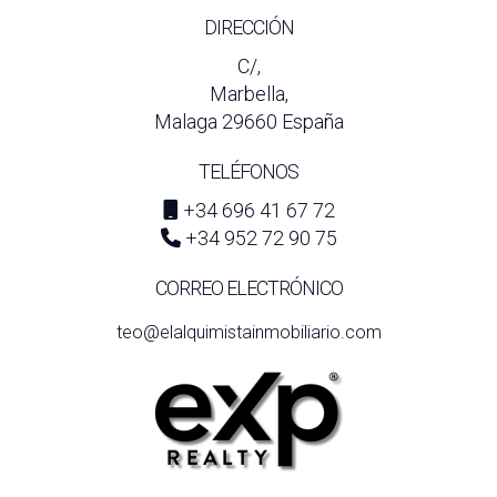
DIRECCIÓN
C/,
Marbella,
Malaga 29660 España
TELÉFONOS
+34 696 41 67 72
+34 952 72 90 75
CORREO ELECTRÓNICO
teo@elalquimistainmobiliario.com