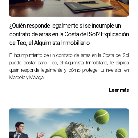
el mercado inmobiliario, sino que también entiende cómo
crear estructuras sólidas para inversores globales.
¿Quién responde legalmente si se incumple un
Preguntas Frecuentes
contrato de arras en la Costa del Sol? Explicación
¿Necesito estar físicamente en Marbella para
de Teo, el Alquimista Inmobiliario
abrir mi empresa?
El incumplimiento de un contrato de arras en la Costa del Sol
No necesariamente, puedes otorgar un poder notarial a un
puede costar caro. Teo, el Alquimista Inmobiliario, te explica
representante en España.
quién responde legalmente y cómo proteger tu inversión en
Marbella y Málaga.
¿Cuál es el capital mínimo para abrir una
empresa?
Leer más
En una Sociedad Limitada son 3.000 €, en una Sociedad
Anónima 60.000 €.
¿Puedo abrir empresa sin NIE?
No, el NIE es obligatorio para cualquier trámite legal en