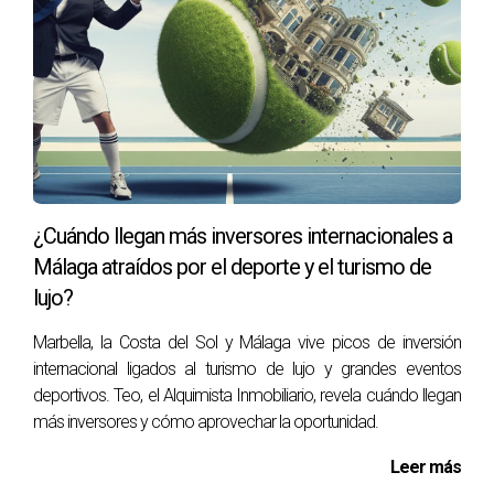
España.
¿Cuánto tarda el proceso completo?
Entre 4 y 8 semanas, dependiendo de la complejidad de tu
caso.
¿Qué impuestos pagaré como extranjero no
residente?
¿Cuándo llegan más inversores internacionales a
Principalmente el Impuesto de Sociedades (25%) y, si
Málaga atraídos por el deporte y el turismo de
aplican, IVA e impuestos locales.
lujo?
Etiquetas:
#AbrirEmpresaEnEspaña #Marbella
Marbella, la Costa del Sol y Málaga vive picos de inversión
#ExtranjerosNoResidentes #CostaDelSol
internacional ligados al turismo de lujo y grandes eventos
#InversiónInternacional #TeoElAlquimistaInmobiliario
deportivos. Teo, el Alquimista Inmobiliario, revela cuándo llegan
más inversores y cómo aprovechar la oportunidad.
Leer más