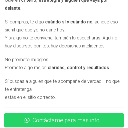
internacionales
Quieren
criterio, estrategia y alguien que vaya por
delante
.
Gracias a su alianza con
Regus
, los agentes de eXp tienen
acceso a más de 4.000 oficinas, coworkings y salas de
Si compras, te digo
cuándo sí y cuándo no
, aunque eso
reuniones en 120 países. Puedes reunirte con un cliente en
signifique que yo no gane hoy.
Londres, Nueva York o Dubái con solo reservar un espacio
Y si algo no te conviene, también lo escucharás. Aquí no
desde tu aplicación. Desde Marbella, el mundo entero se
hay discursos bonitos, hay decisiones inteligentes.
convierte en tu oficina.
No prometo milagros.
Marca personal con respaldo
Prometo algo mejor:
claridad, control y resultados
.
internacional
Si buscas a alguien que te acompañe de verdad —no que
En la
Costa del Sol
abundan los compradores
te entretenga—
internacionales de alto nivel. Con el respaldo de una marca
estás en el sitio correcto.
global como eXp y herramientas digitales de marketing
personalizable, puedes posicionarte como referente local
con alcance mundial, captando clientes que buscan
Contáctame para mas info...
confianza y visibilidad internacional.