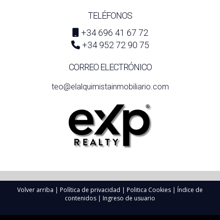
TELÉFONOS
+34 696 41 67 72
+34 952 72 90 75
CORREO ELECTRÓNICO
teo@elalquimistainmobiliario.com
Volver arriba
|
Política de privacidad
|
Politica Cookies
|
Índice de
contenidos
|
Ingreso de usuario