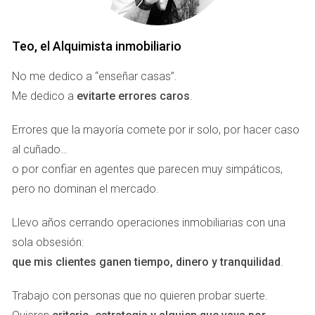
El gran activo de eXp es su comunidad internacional. Miles
de agentes colaboran en
eXp World
, en masterminds, y en
Teo, el Alquimista inmobiliario
eventos globales, compartiendo estrategias, clientes e
incluso comisiones. Desde Marbella, puedes crear alianzas
No me dedico a “enseñar casas”.
con agentes en cualquier continente sin moverte de tu
Me dedico a
evitarte errores caros
.
despacho.
Errores que la mayoría comete por ir solo, por hacer caso
Tecnología y herramientas de
al cuñado…
vanguardia
o por confiar en agentes que parecen muy simpáticos,
El ecosistema digital de eXp incluye CRM adaptados a
pero no dominan el mercado.
cada mercado, sistemas de transacciones estandarizados
Llevo años cerrando operaciones inmobiliarias con una
y plataformas de formación continua en múltiples idiomas.
sola obsesión:
Esto permite escalar equipos sin fricción y mantener el
que mis clientes ganen tiempo, dinero y tranquilidad
.
control total de tus operaciones en tiempo real.
Trabajo con personas que no quieren probar suerte.
Oficinas y espacios de trabajo