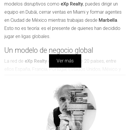
modelos disruptivos como
eXp Realty
, puedes dirigir un
equipo en Dubái, cerrar ventas en Miami y formar agentes
en Ciudad de México mientras trabajas desde
Marbella
.
Esto no es teoría: es el presente de quienes han decidido
jugar en ligas globales.
Un modelo de negocio global
Ver más
La red de
eXp Realty
opera en más de 20 países, entre
ellos España, Francia, Portugal, Estados Unidos, México y
Brasil. Esto significa que puedes abrir mercado en cualquier
país sin cambiar de empresa ni montar nuevas estructuras
legales. Un único contrato, un único backoffice, y el mundo
entero como territorio.
Comunidad y colaboración sin
fronteras