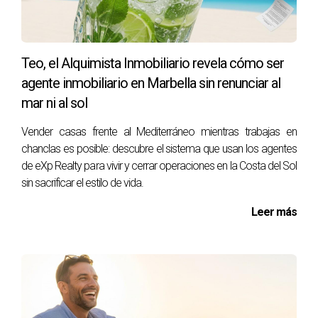
¿Qué inversión inicial necesito para empezar?
Muy baja. No necesitas oficina física, solo pagar la
Teo, el Alquimista Inmobiliario revela cómo ser
suscripción y comisiones estándar de eXp.
agente inmobiliario en Marbella sin renunciar al
¿Puedo crear mi propio equipo internacional?
mar ni al sol
Sí. Puedes reclutar agentes en cualquier país donde opere
Vender casas frente al Mediterráneo mientras trabajas en
eXp y obtener ingresos pasivos por su producción.
chanclas es posible: descubre el sistema que usan los agentes
de eXp Realty para vivir y cerrar operaciones en la Costa del Sol
¿Cómo me diferencio en un mercado tan
sin sacrificar el estilo de vida.
competitivo?
Leer más
Con el respaldo de una marca global y un posicionamiento
personal sólido, como hacen los agentes de éxito en la
Costa del Sol.
El Alquimista Inmobiliario comparte su experiencia y
conocimientos para guiarte, pero recuerda que el contenido