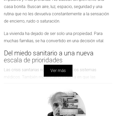
casa bonita. Buscan aire, luz, espacio, seguridad y una
rutina que no les devuelva constantemente a la sensación
de encierro, ruido o saturación.
La vivienda ha dejado de ser solo una propiedad. Para
muchas familias, se ha convertido en una decisión vital.
Del miedo sanitario a una nueva
escala de prioridades
Las crisis sanitarias no solo afectan a los sistemas
Ver más
médicos. También modifican la manera en que las
personas valoran su hogar. Una alerta de salud recuerda
algo esencial: vivir bien no es un lujo decorativo, sino una
necesidad práctica.
Por eso, después de cada episodio de incertidumbre,