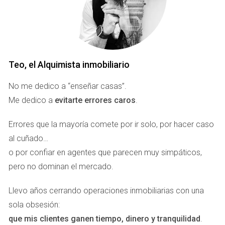
muchas familias revisan sus prioridades. Lo que antes era
secundario empieza a ocupar el centro de la decisión. Una
terraza deja de ser un extra. Un jardín deja de ser un
capricho. La cercanía al mar, la baja densidad, la ventilación
natural o la posibilidad de caminar al aire libre se convierten
Teo, el Alquimista inmobiliario
en argumentos inmobiliarios de primer nivel.
No me dedico a “enseñar casas”.
Este cambio no nace solo del miedo. El miedo puede
Me dedico a
evitarte errores caros
.
iniciar la reflexión, pero lo que realmente mueve la compra
Errores que la mayoría comete por ir solo, por hacer caso
es el deseo de vivir mejor. Ahí está la clave del nuevo
al cuñado…
comprador inmobiliario: no quiere organizar su vida
o por confiar en agentes que parecen muy simpáticos,
alrededor de la vivienda, quiere que la vivienda mejore su
pero no dominan el mercado.
vida.
Llevo años cerrando operaciones inmobiliarias con una
En ese escenario, Marbella aparece como una respuesta
sola obsesión:
especialmente atractiva para familias internacionales que
que mis clientes ganen tiempo, dinero y tranquilidad
.
buscan calidad de vida, estabilidad y bienestar sin renunciar