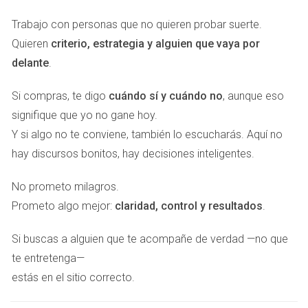
a servicios, conectividad y seguridad.
Trabajo con personas que no quieren probar suerte.
Quieren
criterio, estrategia y alguien que vaya por
Marbella como respuesta al deseo de
vivir mejor
delante
.
Durante años, Marbella se asoció principalmente al lujo, al
Si compras, te digo
cuándo sí y cuándo no
, aunque eso
prestigio y a la segunda residencia. Esa imagen sigue
signifique que yo no gane hoy.
existiendo, pero hoy resulta insuficiente para explicar lo que
Y si algo no te conviene, también lo escucharás. Aquí no
está ocurriendo. Marbella ya no se vende solo como
hay discursos bonitos, hay decisiones inteligentes.
destino aspiracional. Se consolida como un lugar donde
No prometo milagros.
muchas familias quieren construir una vida más equilibrada.
Prometo algo mejor:
claridad, control y resultados
.
El clima mediterráneo, los espacios abiertos, la cercanía al
Si buscas a alguien que te acompañe de verdad —no que
mar, la oferta educativa internacional, los servicios
te entretenga—
sanitarios, las urbanizaciones privadas y una comunidad
estás en el sitio correcto.
extranjera consolidada crean una combinación muy
poderosa. Para un comprador que viene de grandes