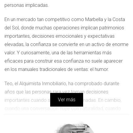
personas implicadas.
En un mercado tan competitivo como Marbella y la Costa
del Sol, donde muchas operaciones implican patrimonios
importantes, decisiones emocionales y expectativas
elevadas, la confianza se convierte en un activo de enorme
valor. Y curiosamente, una de las herramientas más
eficaces para construir esa confianza no suele aparecer
en los manuales tradicionales de ventas: el humor.
Teo, el Alquimista Inmobiliario, ha comprobado durante
años que las personas rara vez toman decisiones
Ver más
importantes cuando se sienten presionadas. En cambio,
cuando una conversación fluye con naturalidad, cuando
desaparecen las barreras psicológicas y cuando surge una
sonrisa sincera, la comunicación cambia por completo. El