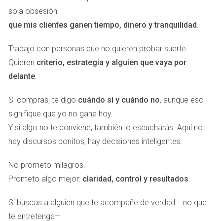
compra también vive una situación cargada de
sola obsesión:
expectativas, ilusiones y, en muchos casos, incertidumbre.
que mis clientes ganen tiempo, dinero y tranquilidad
.
En este contexto, la tensión suele instalarse con facilidad.
Trabajo con personas que no quieren probar suerte.
Una conversación excesivamente formal puede aumentar
Quieren
criterio, estrategia y alguien que vaya por
la distancia emocional entre las partes. Sin embargo, una
delante
.
observación amable, una situación compartida con
Si compras, te digo
cuándo sí y cuándo no
, aunque eso
naturalidad o un comentario ingenioso pueden romper esa
signifique que yo no gane hoy.
barrera inicial y facilitar una relación mucho más cercana.
Y si algo no te conviene, también lo escucharás. Aquí no
El humor no vende propiedades por sí solo. Lo que hace es
hay discursos bonitos, hay decisiones inteligentes.
algo mucho más importante: permite que las personas
No prometo milagros.
bajen la guardia y comiencen a confiar.
Prometo algo mejor:
claridad, control y resultados
.
La psicología detrás de una sonrisa
Si buscas a alguien que te acompañe de verdad —no que
Numerosos estudios en comunicación interpersonal han
te entretenga—