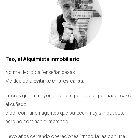
humor, utilizado con inteligencia y sensibilidad, puede
convertirse en una poderosa llave para abrir puertas que
permanecían cerradas.
Cuando la confianza aparece antes
que la venta
Uno de los mayores errores que se producen en cualquier
Teo, el Alquimista inmobiliario
sector comercial es asumir que las personas compran
únicamente por lógica. La realidad demuestra que la
No me dedico a “enseñar casas”.
mayoría de las decisiones importantes están
Me dedico a
evitarte errores caros
.
profundamente influenciadas por factores emocionales. La
compraventa de una vivienda no es una excepción.
Errores que la mayoría comete por ir solo, por hacer caso
al cuñado…
Quien vende una propiedad suele estar atravesando un
o por confiar en agentes que parecen muy simpáticos,
proceso personal significativo. Puede tratarse de un
pero no dominan el mercado.
cambio de residencia, una herencia, una separación o
simplemente una nueva etapa vital. Del otro lado, quien
Llevo años cerrando operaciones inmobiliarias con una