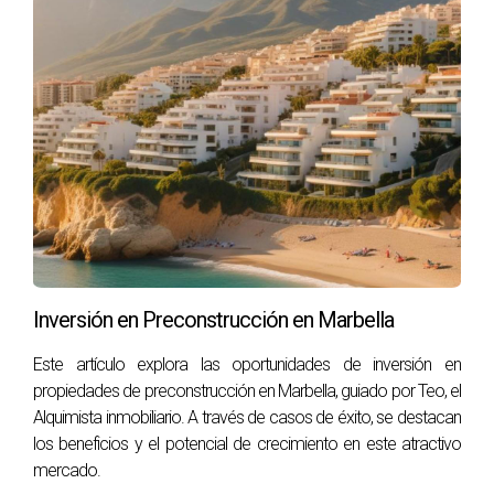
superficial. Habla de inteligencia emocional aplicada a la
comunicación humana.
Por qué los mejores cierres rara vez
parecen una venta
Existe una paradoja fascinante en el mundo inmobiliario.
Cuanto más percibe una persona que están intentando
venderle algo, más aumenta su resistencia natural. Por el
contrario, cuando siente que está manteniendo una
conversación honesta y relajada, su predisposición cambia
Inversión en Preconstrucción en Marbella
radicalmente.
Este artículo explora las oportunidades de inversión en
Las operaciones más fluidas suelen desarrollarse en
propiedades de preconstrucción en Marbella, guiado por Teo, el
entornos donde desaparece la sensación de presión. Los
Alquimista inmobiliario. A través de casos de éxito, se destacan
clientes sienten que pueden expresar dudas, compartir
los beneficios y el potencial de crecimiento en este atractivo
preocupaciones e incluso reconocer temores sin sentirse
mercado.