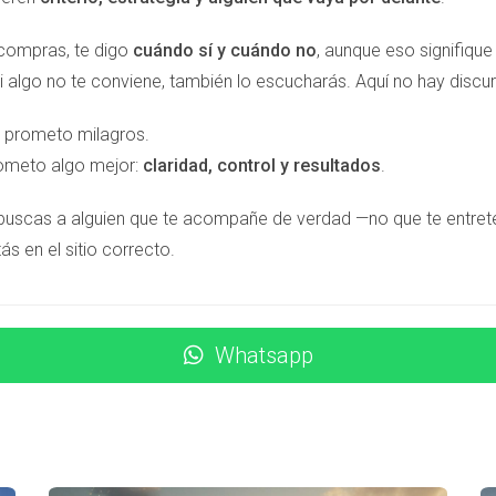
 compras, te digo
cuándo sí y cuándo no
, aunque eso signifiqu
dor al principio, pero hay varias opciones disponibles que puede
i algo no te conviene, también lo escucharás. Aquí no hay discur
que generalmente requieren un pago inicial más alto que para l
imista inmobiliario, recomienda explorar diferentes entidades ba
 prometo milagros.
jar con un asesor financiero que pueda ayudarte a evaluar tus
ometo algo mejor:
claridad, control y resultados
.
 buscas a alguien que te acompañe de verdad —no que te entre
ás en el sitio correcto.
unas historias inspiradoras:
Whatsapp
 buscando una casa vacacional en Marbella. Después de investig
opiedad cerca del mar. Gracias a su preparación y asesoría ade