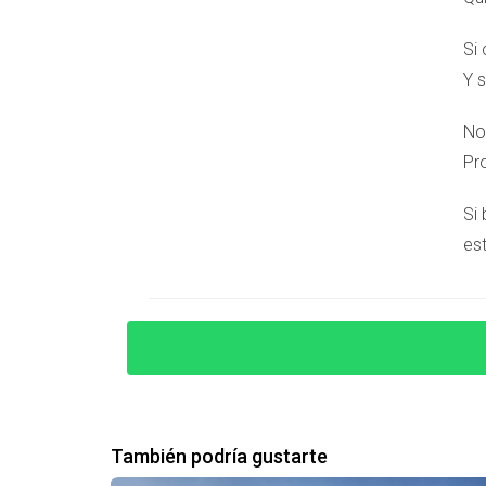
Opciones de Financiación
Si
Financiar tu inversión puede parecer desalenta
Y s
españoles ofrecen hipotecas a extranjeros, aun
30% del valor total como entrada. Teo, el Alqu
No
mejores condiciones. Además, considera traba
Pr
decisiones informadas.
Si
Estudios de Caso
est
Para ilustrar estos conceptos, compartamos alg
Caso 1: La familia Johnson
La familia Johnson llegó desde Estados Unidos
ayuda profesional, encontraron una hermosa pr
contratiempos.
También podría gustarte
Caso 2: El empresario alemán Klaus