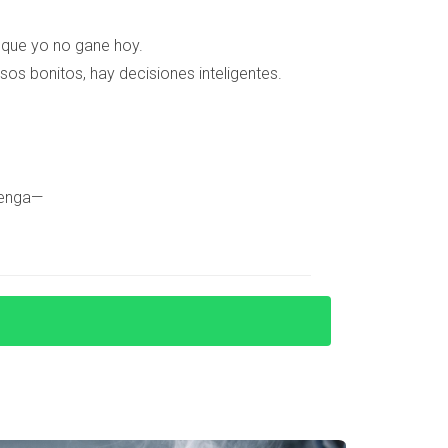
e que yo no gane hoy.
n facilitarte el proceso. Muchos bancos
sos bonitos, hay decisiones inteligentes.
os residentes. La mayoría exige al menos un
ncarias y comparar ofertas para encontrar las
 opciones y asegurarse de que tomas
tenga—
ar las leyes locales y obtener su NIE con
cuada, lograron cerrar la compra sin