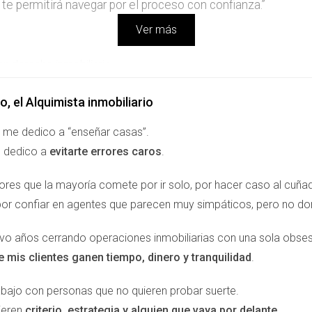
 te permitirá navegar por el proceso con confianza.”
Ver más
n derecho inmobiliario.
ue pueden afectar tu inversión.
gestor fiscal para optimizar tu situación tributaria.
o, el Alquimista inmobiliario
liario
 me dedico a “enseñar casas”.
 dedico a
evitarte errores caros
.
 mostrado una recuperación notable en los últimos años. Las pro
ión privilegiada y sus servicios de alta calidad. Sin embargo, c
rores que la mayoría comete por ir solo, por hacer caso al cuñ
s han estado aumentando constantemente, pero también hay ár
por confiar en agentes que parecen muy simpáticos, pero no d
es dentro de la Costa del Sol te ayudará a identificar dónde pue
evo años cerrando operaciones inmobiliarias con una sola obses
e mis clientes ganen tiempo, dinero y tranquilidad
.
umentado un 5% anual en los últimos tres años.
ya suelen tener una demanda constante.
abajo con personas que no quieren probar suerte.
ndo un aumento significativo en su valor.
ieren
criterio, estrategia y alguien que vaya por delante
.