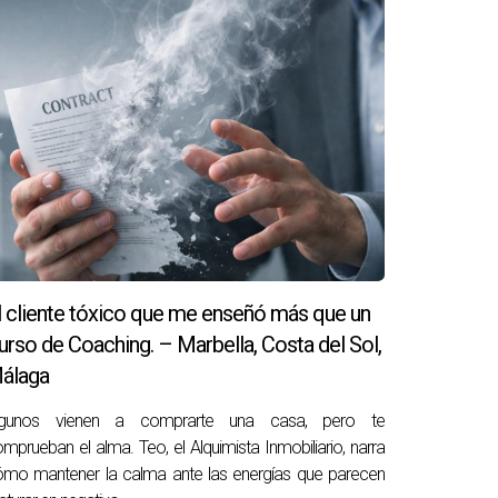
 y elegir una ubicación estratégica, pudo
s de realizar una compra.
as normativas fiscales aplicables a propietarios
anificación puede llevar al éxito financiero.
 si se hace correctamente. Conocer los
obiliario te permitirá tomar decisiones
l cliente tóxico que me enseñó más que un
ntes de tomar decisiones importantes; ellos
urso de Coaching. – Marbella, Costa del Sol,
está aquí para ayudarte a transformar tus
álaga
 del Sol o tienes preguntas sobre cómo empezar
lgunos vienen a comprarte una casa, pero te
xito.
mprueban el alma. Teo, el Alquimista Inmobiliario, narra
mo mantener la calma ante las energías que parecen