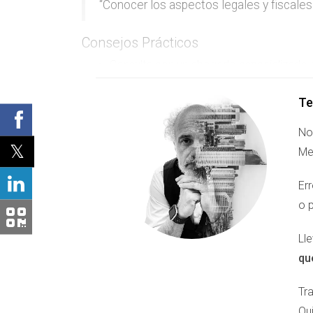
“Conocer los aspectos legales y fiscales
Consejos Prácticos
Consulta con un abogado especializado e
Infórmate sobre las normativas locales q
Considera la posibilidad de contratar a un 
Te
Entendiendo el Mercado Inmobi
No
Me
El mercado inmobiliario en la Costa del Sol ha
son especialmente codiciadas debido a su ubicac
Er
tendencias actuales del mercado. Los precio
o 
más asequibles. Investigar diferentes localidad
Ll
Estadísticas Clave
qu
El precio medio por metro cuadrado ha a
Las propiedades en primera línea de pla
Tr
Las zonas con proyectos nuevos están vie
Qu