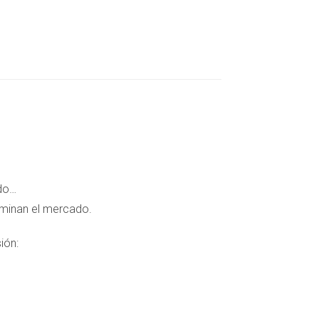
piedades en Marbella, la Costa del Sol, Málaga
omo inversor extranjero, es vital entender las
ado…
eas donde se pueden encontrar oportunidades
ominan el mercado.
des obtener el mejor retorno sobre tu inversión.
ión: