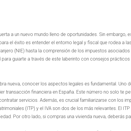
a puerta a un nuevo mundo lleno de oportunidades. Sin embargo, 
ra el éxito es entender el entorno legal y fiscal que rodea a la
tranjero (NIE) hasta la comprensión de los impuestos asociado
uí para guiarte a través de este laberinto con consejos prácticos
 obra nueva, conocer los aspectos legales es fundamental. Uno 
ier transacción financiera en España. Este número no solo te p
contratar servicios. Además, es crucial familiarizarse con los i
trimoniales (ITP) y el IVA son dos de los más relevantes. El I
piedad. Por otro lado, si compras una vivienda nueva, deberás pag