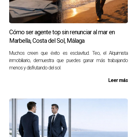
inversión.
La confianza como activo inmobiliario
invisible
Cómo ser agente top sin renunciar al mar en
Existe un factor que suele pasar desapercibido en muchos
Marbella, Costa del Sol, Málaga
análisis inmobiliarios: la confianza. Los compradores
Muchos creen que éxito es esclavitud. Teo, el Alquimista
extranjeros no adquieren únicamente una vivienda. También
inmobiliario, demuestra que puedes ganar más trabajando
compran seguridad jurídica, estabilidad institucional, calidad
menos y disfrutando del sol.
de servicios y expectativas de futuro.
Leer más
Cuando una región demuestra capacidad para organizar
acontecimientos internacionales de gran complejidad
logística, transmite una imagen de solvencia que puede
influir positivamente en la percepción de los inversores.
Las infraestructuras necesarias para albergar eventos
globales, la coordinación institucional, la capacidad