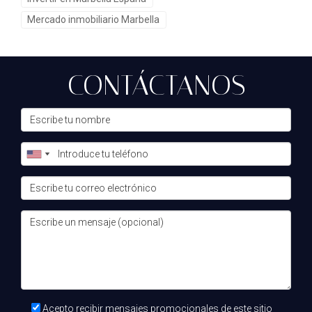
planificación patrimonial, regulación urbanística,
Mercado inmobiliario Marbella
financiación internacional, movimientos de divisas y
estrategias de inversión forman parte de una ecuación
mucho más compleja de lo que suele imaginar el
CONTÁCTANOS
propietario medio.
Precisamente por ello, los movimientos de capital
internacional no deben analizarse únicamente desde la
óptica de la oferta y la demanda. Detrás de cada
operación existe una red de decisiones estratégicas que
condicionan el comportamiento del mercado.
La visión de Teo, el Alquimista
inmobiliario
Teo, el Alquimista inmobiliario, sostiene que los grandes
movimientos del mercado suelen comenzar mucho antes
Acepto recibir mensajes promocionales de este sitio