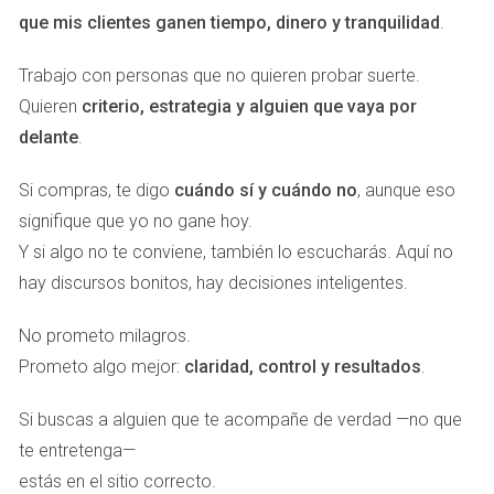
Marbella y su capacidad para atraer
que mis clientes ganen tiempo, dinero y tranquilidad
.
compradores internacionales
Trabajo con personas que no quieren probar suerte.
El mercado inmobiliario de Marbella no depende
Quieren
criterio, estrategia y alguien que vaya por
exclusivamente de la demanda nacional. Desde hace años,
delante
.
una parte significativa de las operaciones realizadas en la
zona procede de compradores extranjeros que buscan
Si compras, te digo
cuándo sí y cuándo no
, aunque eso
una combinación difícil de encontrar en otros lugares de
signifique que yo no gane hoy.
Europa: calidad de vida, estabilidad jurídica, buenas
Y si algo no te conviene, también lo escucharás. Aquí no
comunicaciones y un entorno residencial exclusivo.
hay discursos bonitos, hay decisiones inteligentes.
Compradores procedentes de Reino Unido, Alemania,
No prometo milagros.
Francia, Países Bajos, Bélgica, Suecia, Noruega y diversos
Prometo algo mejor:
claridad, control y resultados
.
países de Oriente Medio mantienen una presencia
Si buscas a alguien que te acompañe de verdad —no que
constante en el mercado de la Costa del Sol. Esta
te entretenga—
diversidad internacional ha convertido a Marbella en uno de
estás en el sitio correcto.
los entornos inmobiliarios más globalizados de España.