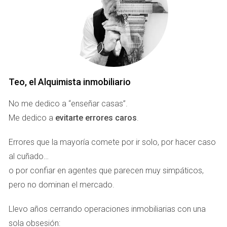
posicionan el destino en la mente de potenciales visitantes
e inversores.
La Costa del Sol posee ventajas competitivas evidentes:
clima privilegiado, infraestructuras modernas, conexiones
aéreas internacionales, oferta gastronómica de primer nivel
Teo, el Alquimista inmobiliario
y una sólida comunidad internacional. Sin embargo, la
exposición mediática derivada de la Copa Davis permitió
No me dedico a “enseñar casas”.
amplificar esas fortalezas ante una audiencia global.
Me dedico a
evitarte errores caros
.
Lo relevante desde el punto de vista inmobiliario es que
Errores que la mayoría comete por ir solo, por hacer caso
muchos de los espectadores que siguen este tipo de
al cuñado…
competiciones pertenecen a perfiles económicos con
o por confiar en agentes que parecen muy simpáticos,
capacidad para adquirir segundas residencias, invertir en
pero no dominan el mercado.
activos patrimoniales o incluso trasladar parte de su
Llevo años cerrando operaciones inmobiliarias con una
actividad empresarial a destinos internacionales.
sola obsesión: