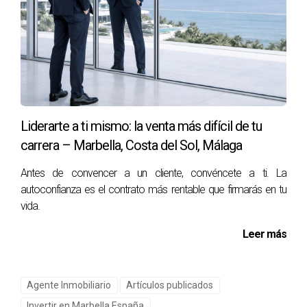
hotelera y la conectividad internacional son elementos que
refuerzan la confianza del mercado. Aunque no aparezcan
reflejados directamente en una escritura de compraventa,
terminan influyendo en las decisiones de muchos
compradores.
Por qué las operaciones
Liderarte a ti mismo: la venta más difícil de tu
internacionales son más complejas de
carrera – Marbella, Costa del Sol, Málaga
lo que parecen
Antes de convencer a un cliente, convéncete a ti. La
autoconfianza es el contrato más rentable que firmarás en tu
Desde fuera, puede parecer que la llegada de
vida.
compradores extranjeros es un proceso sencillo. Sin
embargo, la realidad del mercado inmobiliario internacional
Leer más
presenta numerosos factores que requieren un
conocimiento profundo del entorno.
Agente Inmobiliario
Artículos publicados
Aspectos fiscales, diferencias jurídicas entre países,
Invertir en Marbella España