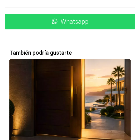
La celebración de eventos internacionales contribuye a
fortalecer esa tendencia. Cada nueva exposición mediática
Whatsapp
permite que potenciales inversores descubran o
redescubran un destino que ya cuenta con una reputación
consolidada dentro del mercado residencial europeo.
También podría gustarte
El efecto dominó que comienza con un
evento deportivo
Uno de los errores más habituales consiste en pensar que
el impacto económico de una competición termina
cuando concluye el último partido. La realidad suele ser
mucho más compleja.
El denominado efecto dominó comienza con la visibilidad
internacional. Posteriormente llega el interés turístico.