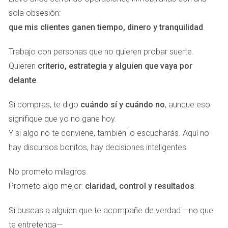
primero reacciona. El segundo anticipa.
sola obsesión:
que mis clientes ganen tiempo, dinero y tranquilidad
.
Mientras buena parte del debate público gira alrededor del
entretenimiento inmediato, ciertos compradores
Trabajo con personas que no quieren probar suerte.
internacionales están tomando decisiones patrimoniales
Quieren
criterio, estrategia y alguien que vaya por
con horizontes temporales de cinco, diez o incluso veinte
delante
.
años. Y ese contraste explica muchas dinámicas que el
Si compras, te digo
cuándo sí y cuándo no
, aunque eso
observador medio no termina de comprender cuando mira
signifique que yo no gane hoy.
el mercado inmobiliario premium.
Y si algo no te conviene, también lo escucharás. Aquí no
Porque no, las grandes decisiones de inversión rara vez se
hay discursos bonitos, hay decisiones inteligentes.
toman siguiendo la conversación generalista.
No prometo milagros.
El capital sofisticado no persigue ruido; persigue
Prometo algo mejor:
claridad, control y resultados
.
certidumbre relativa dentro de la complejidad. Busca
Si buscas a alguien que te acompañe de verdad —no que
activos tangibles en ubicaciones capaces de sostener
te entretenga—