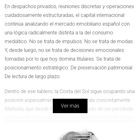
En despachos privados, reuniones discretas y operaciones
cuidadosamente estructuradas, el capital internacional
continúa analizando el mercado inmobiliario español con
una lógica radicalmente distinta a la del consumo
mediático. No se trata de impulsos. No se trata de modas.
Y, desde luego, no se trata de decisiones emocionales
tomadas por lo que hoy domina titulares. Se trata de
posicionamiento estratégico. De preservación patrimonial.
De lectura de largo plazo.
Dentro de ese tablero, la Costa del Sol sigue ocupando una
posición especialmente relevante. Y más concretamente
Ver más
Marbella, que desde hace años ha dejado de ser percibida
únicamente como un destino aspiracional vinculado al lujo
visible para convertirse, a ojos de muchos inversores
sofisticados, en un enclave estratégico dentro del