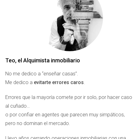
mercado inmobiliario europeo.
Ese matiz importa. Mucho.
Porque quien sigue interpretando Marbella únicamente
como un escaparate de exclusividad probablemente está
observando solo la superficie. Lo que realmente atrae a
determinados perfiles inversores no es solo el estilo de
Teo, el Alquimista inmobiliario
vida, sino la combinación entre demanda internacional
No me dedico a “enseñar casas”.
consolidada, escasez relativa de determinados activos,
Me dedico a
evitarte errores caros
.
posicionamiento global y capacidad de mantener atractivo
incluso en escenarios económicos complejos.
Errores que la mayoría comete por ir solo, por hacer caso
al cuñado…
Cuando el ruido distrae, el capital
o por confiar en agentes que parecen muy simpáticos,
observa
pero no dominan el mercado.
Existe una diferencia fundamental entre quien consume
actualidad y quien interpreta movimientos estructurales. El
Llevo años cerrando operaciones inmobiliarias con una