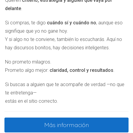
Quieren
criterio, estrategia y alguien que vaya por
nueva construcción en Málaga con vistas al mar
delante
.
Mediterráneo, decidió actuar rápidamente. Compró varias
Si compras, te digo
cuándo sí y cuándo no
, aunque eso
unidades antes de que se completaran las obras. Su
signifique que yo no gane hoy.
estrategia fue clara: alquilar las propiedades durante la
Y si algo no te conviene, también lo escucharás. Aquí no
temporada alta y disfrutar de ingresos pasivos. Gracias a
hay discursos bonitos, hay decisiones inteligentes.
su visión y a la creciente demanda turística en la Costa del
Sol, Juan ha logrado multiplicar su inversión inicial y ahora
No prometo milagros.
planea expandir su cartera inmobiliaria.
Prometo algo mejor:
claridad, control y resultados
.
Caso 3: La pareja Gómez
Si buscas a alguien que te acompañe de verdad —no que
Finalmente, encontramos a Laura y Miguel Gómez, quienes
te entretenga—
soñaban con retirarse en un lugar soleado. Después de
estás en el sitio correcto.
investigar sobre las opciones disponibles, se decidieron
por una propiedad de obra nueva en Estepona. No solo
encontraron un hogar perfecto para disfrutar de su
Más información
jubilación, sino que también descubrieron una comunidad