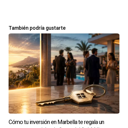
vibrante llena de actividades culturales y recreativas. Ahora
disfrutan de paseos por la playa y cenas al aire libre
mientras ven cómo su inversión sigue creciendo.
También podría gustarte
Conclusión
La Costa del Sol es más que un destino turístico; es una
tierra llena de oportunidades para aquellos que están
dispuestos a invertir en su futuro. Las historias de los Pérez,
Juan y los Gómez nos muestran que comprar obra nueva
puede ser una decisión estratégica y emocionalmente
gratificante. Si estás pensando en dar el paso hacia esta
aventura inmobiliaria, recuerda que cada ladrillo cuenta una
historia y cada propiedad tiene el potencial de transformar
vidas. Te invito a dar ese primer paso hacia tu sueño
inmobiliario. Contacta a Teo, el Alquimista Inmobiliario,
Cómo tu inversión en Marbella te regala un
quien está aquí para guiarte en cada etapa del proceso.