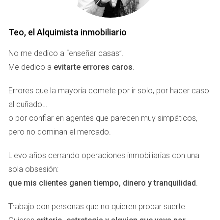
irresistible.
Caso 1: La familia Pérez
Teo, el Alquimista inmobiliario
Imagina a la familia Pérez, quienes decidieron dejar atrás el
No me dedico a “enseñar casas”.
bullicio de la ciudad y buscar un nuevo comienzo en
Me dedico a
evitarte errores caros
.
Marbella. Al encontrar una promoción de obra nueva cerca
de la playa, vieron no solo una casa, sino un hogar donde
Errores que la mayoría comete por ir solo, por hacer caso
sus hijos podrían crecer felices. Con cada ladrillo colocado,
al cuñado…
su sueño se hacía realidad. La familia no solo disfrutó de
o por confiar en agentes que parecen muy simpáticos,
una vivienda moderna y cómoda, sino que también vio
pero no dominan el mercado.
cómo el valor de su propiedad aumentaba con el tiempo.
Hoy en día, los Pérez no solo tienen un lugar donde vivir;
Llevo años cerrando operaciones inmobiliarias con una
han construido un patrimonio familiar.
sola obsesión:
que mis clientes ganen tiempo, dinero y tranquilidad
.
Caso 2: Inversor Juan
Por otro lado, está Juan, un joven inversor que siempre ha
Trabajo con personas que no quieren probar suerte.
tenido un ojo para las oportunidades. Al enterarse de una