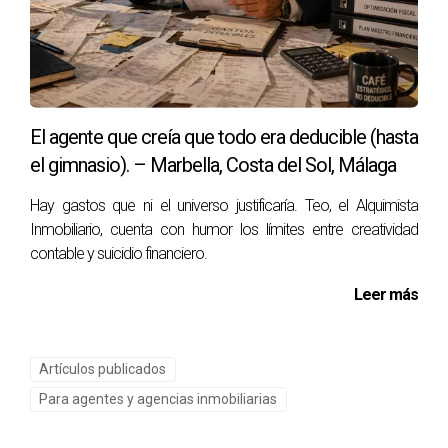
contenido es orientativo. Consulta expertos cualificados
antes de tomar decisiones importantes sobre inversiones
inmobiliarias. Etiquetas SEO: compra obra nueva Costa del
Sol, inversiones inmobiliarias Marbella, propiedades Málaga
El agente que creía que todo era deducible (hasta
nuevas.
el gimnasio). – Marbella, Costa del Sol, Málaga
Hay gastos que ni el universo justificaría. Teo, el Alquimista
Inmobiliario, cuenta con humor los límites entre creatividad
contable y suicidio financiero.
Leer más
Artículos publicados
Para agentes y agencias inmobiliarias