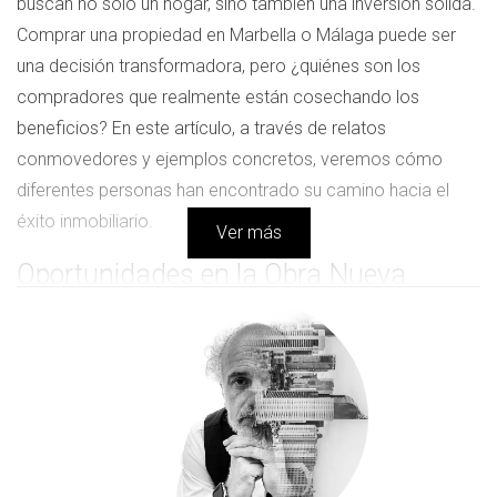
buscan no solo un hogar, sino también una inversión sólida.
Comprar una propiedad en Marbella o Málaga puede ser
una decisión transformadora, pero ¿quiénes son los
compradores que realmente están cosechando los
beneficios? En este artículo, a través de relatos
conmovedores y ejemplos concretos, veremos cómo
diferentes personas han encontrado su camino hacia el
éxito inmobiliario.
Ver más
Oportunidades en la Obra Nueva
Invertir en obra nueva en la Costa del Sol no solo implica
adquirir un inmueble; significa abrir la puerta a un estilo de
vida deseado. Las propiedades de obra nueva ofrecen
ventajas significativas, desde diseños modernos hasta
instalaciones de última generación. Además, la posibilidad
de personalizar tu hogar desde el principio es un atractivo