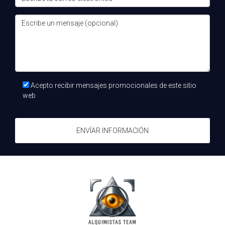
Porque no hay resultados tempranos, no hay comunidad y
el agente no ha hecho el trabajo interior. Sin sistema, todo
pesa más.
¿Cómo evita eXp ese bajón?
Con crecimiento orgánico y mentoría real: quien te recluta
te acompaña. Su éxito depende del tuyo.
Acepto recibir mensajes promocionales de este sitio
web
¿Qué aporta la tribu de Alquimistas?
Coaches de alta productividad, radio diaria, coaching
ENVÍAR INFORMACIÓN
semanal, comunidad activa y contenido duplicable en
YouTube y RR. SS.
¿Dónde entra DISC y el iDi?
DISC personaliza motivadores y mensajes; iDi ordena el
proceso: ser → hacer → tener. Sin eso, no hay energía
sostenida.