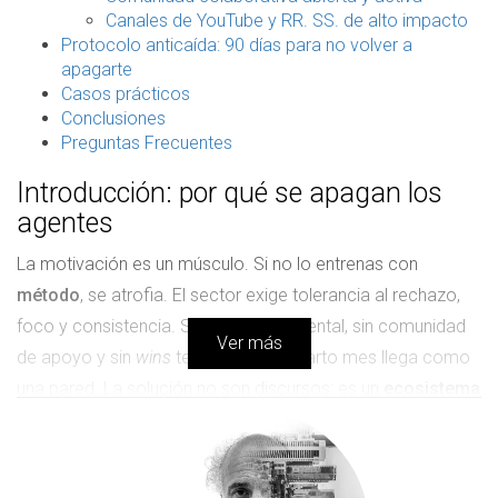
Canales de YouTube y RR. SS. de alto impacto
Protocolo anticaída: 90 días para no volver a
apagarte
Casos prácticos
Conclusiones
Preguntas Frecuentes
Introducción: por qué se apagan los
agentes
La motivación es un músculo. Si no lo entrenas con
método
, se atrofia. El sector exige tolerancia al rechazo,
foco y consistencia. Sin estructura mental, sin comunidad
Ver más
de apoyo y sin
wins
tempranos, el cuarto mes llega como
una pared. La solución no son discursos: es un
ecosistema
que mantenga la energía alta todos los días.
Raíces de la desmotivación (y cómo