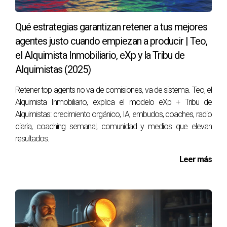
recordatorios de energía. Es gasolina emocional + técnica
en 20-30 minutos. Empiezas el día en
modo on
.
Qué estrategias garantizan retener a tus mejores
agentes justo cuando empiezan a producir | Teo,
Sesión de coaching semanal
el Alquimista Inmobiliario, eXp y la Tribu de
Cada semana,
coaching grupal
orientado a desbloqueos:
Alquimistas (2025)
mentalidad (iDi), comunicación (scripts), prospección,
Retener top agents no va de comisiones, va de sistema. Teo, el
cierres y seguimiento. Se comparten casos “de sangre” y
Alquimista Inmobiliario, explica el modelo eXp + Tribu de
se resuelven en directo.
Alquimistas: crecimiento orgánico, IA, embudos, coaches, radio
diaria, coaching semanal, comunidad y medios que elevan
Comunidad colaborativa abierta y activa
resultados.
Slack/Discord/WhatsApp con
canales temáticos
Leer más
(captación, lujo, inversores, obra nueva, alquileres,
fiscalidad, RR. SS.). Preguntas respondidas en minutos.
Plantillas, checklists y
war stories
que evitan que tropieces
donde otros ya aprendieron.