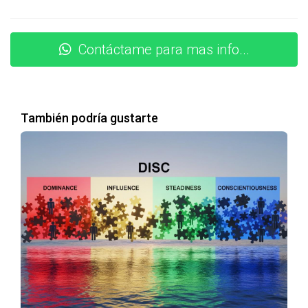
global en vivo, tecnología, mentoría y un incentivo directo
para que el nuevo no se apague.
Nadie gana si tú no
ganas
. Eso mantiene la motivación encendida.
Contáctame para mas info...
La tribu de Alquimistas: energía alta
24/7
También podría gustarte
Coaches de alta productividad
Disponemos de
coaches de alta productividad
que
diseñan rutinas personalizadas según tu perfil DISC, tu
pipeline y tus métricas. Cada semana se revisan llamadas,
visitas, negociaciones y cierres. Aquí no hay humo: hay
métricas
y
accountability
.
Programa de radio diario
Todas las mañanas emitimos un
programa de radio
para
agentes con foco, guion del día, objeciones reales y