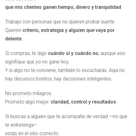
C (Concienzudo):
quiere datos y control. Antídoto:
que mis clientes ganen tiempo, dinero y tranquilidad
.
dashboards, scripts medidos, A/B de mensajes y
trazabilidad de embudos.
Trabajo con personas que no quieren probar suerte.
iDi: primero ser, después hacer
Quieren
criterio, estrategia y alguien que vaya por
El
Instituto de Desarrollo Interior (iDi)
es nuestro cimiento:
delante
.
conócete → transfórmate → transforma
. En los
Alquimistas
Si compras, te digo
cuándo sí y cuándo no
, aunque eso
Inmobiliarios
lo primero es el orden correcto. Sin trabajo
signifique que yo no gane hoy.
interior no hay energía sostenida ni ventas como
Y si algo no te conviene, también lo escucharás. Aquí no
intercambio de energía limpio. Ajustamos creencias,
hay discursos bonitos, hay decisiones inteligentes.
hábitos y foco antes de escalar la acción.
El sistema eXp: crecimiento orgánico
No prometo milagros.
que no se enfría
Prometo algo mejor:
claridad, control y resultados
.
En
eXp
los agentes no compiten por calor: lo comparten. El
Si buscas a alguien que te acompañe de verdad —no que
crecimiento es
orgánico
: los agentes reclutan a agentes y
te entretenga—
los acompañan porque el éxito es
win-win
. Formación
estás en el sitio correcto.