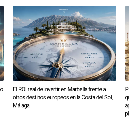
ia y conocimientos para guiarte, pero recuerda que este contenido 
io
El ROI real de invertir en Marbella frente a
P
otros destinos europeos en la Costa del Sol,
q
Málaga
a
p