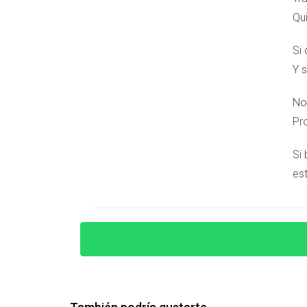
Preguntas frecuentes
Qu
¿Es Marbella mucho más cara que otr
Si
Sí, sus precios reflejan su mercado internacion
Y s
¿Marbella es adecuada para familias
No
Totalmente. Hay colegios internacionales, acti
Pr
¿Se puede teletrabajar desde Marbel
Si
Sí. Infraestructura digital y coworkings abu
est
¿Qué tipo de propiedad predomina en
Desde apartamentos de lujo hasta villas únicas
¿Es Marbella solo para ricos?
No, pero es un mercado premium. Con planifica