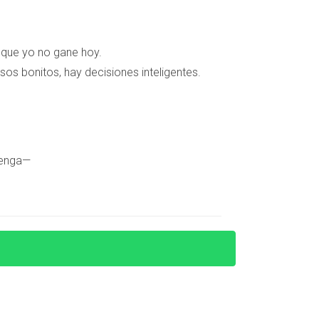
e que yo no gane hoy.
sos bonitos, hay decisiones inteligentes.
tenga—
us/IWG.