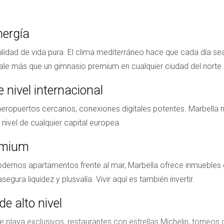
nergía
alidad de vida pura. El clima mediterráneo hace que cada día sea
o vale más que un gimnasio premium en cualquier ciudad del norte
e nivel internacional
 aeropuertos cercanos, conexiones digitales potentes. Marbella 
 nivel de cualquier capital europea.
remium
odernos apartamentos frente al mar, Marbella ofrece inmuebles 
gura liquidez y plusvalía. Vivir aquí es también invertir.
e alto nivel
playa exclusivos, restaurantes con estrellas Michelin, torneos de