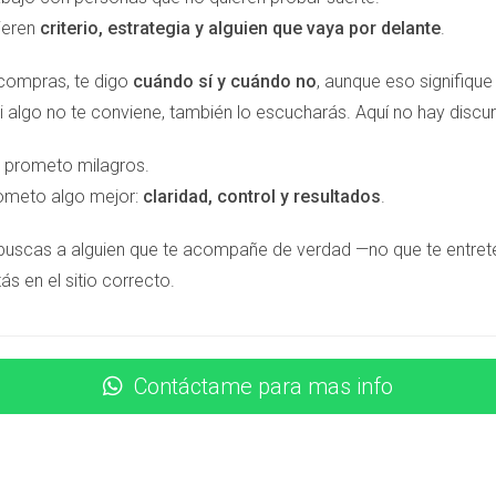
ieren
criterio, estrategia y alguien que vaya por delante
.
as ciudades de la Costa del Sol?
 compras, te digo
cuándo sí y cuándo no
, aunque eso signifiqu
al y su oferta premium.
i algo no te conviene, también lo escucharás. Aquí no hay discur
?
 prometo milagros.
vidades deportivas y seguridad.
ometo algo mejor:
claridad, control y resultados
.
la?
 buscas a alguien que te acompañe de verdad —no que te entre
ndan, además de acceso a espacios premium de redes como Reg
ás en el sitio correcto.
 Marbella?
 en urbanizaciones privadas.
Contáctame para mas info
ción y asesoría adecuada, hay opciones para distintos perfiles.