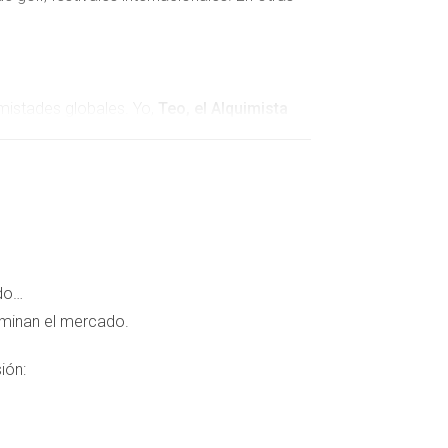
mistades globales. Yo,
Teo, el Alquimista
portunidades.
 no es moda: es cultura. Vivir en Marbella es
ado…
ominan el mercado.
ión:
ambién inteligente y sostenible.