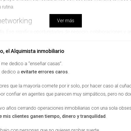
 rutina.
networking
Ver más
a. Eso significa oportunidades de negocio, colaboraciones y a
ompran una casa: compran acceso a un club internacional de o
o, el Alquimista inmobiliario
rma
 me dedico a “enseñar casas”.
ica avanzada, rutas de senderismo en la Sierra. Aquí el bienestar
 dedico a
evitarte errores caros
.
 la cabeza
rores que la mayoría comete por ir solo, por hacer caso al cuñ
por confiar en agentes que parecen muy simpáticos, pero no d
 tiene costes, pero se puede optimizar.
cio de Puerto Banús hasta la calma de San Pedro.
evo años cerrando operaciones inmobiliarias con una sola obses
 amistades y servicios están al alcance si te integras.
e mis clientes ganen tiempo, dinero y tranquilidad
.
io
es guiar a quienes llegan para que su experiencia de lujo sea t
abajo con personas que no quieren probar suerte.