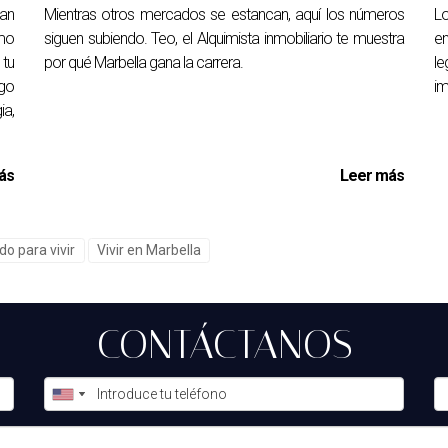
tan
Mientras otros mercados se estancan, aquí los números
Lo
ómo
siguen subiendo. Teo, el Alquimista inmobiliario te muestra
en
 tu
por qué Marbella gana la carrera.
le
sgo
im
ia,
ás
Leer más
do para vivir
Vivir en Marbella
CONTÁCTANOS