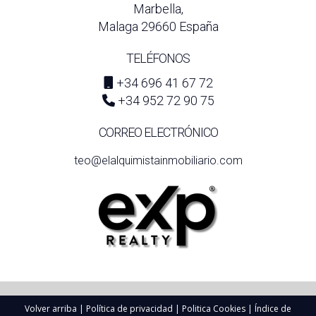
Marbella,
Malaga 29660 España
TELÉFONOS
+34 696 41 67 72
+34 952 72 90 75
CORREO ELECTRÓNICO
teo@elalquimistainmobiliario.com
Volver arriba
|
Política de privacidad
|
Politica Cookies
|
Índice de